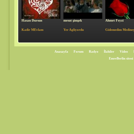
mesut şimşek
Ahmet Feyzi
Cemal Kuru
Yer Agliyordu
Gidemedim Medineye
Cennette Cennette
Anasayfa
Forum
Radyo
İlahiler
Video
EmreBerlin sitesi 