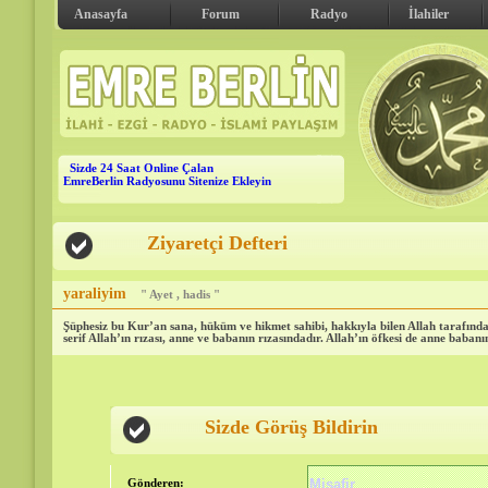
Anasayfa
Forum
Radyo
İlahiler
Sizde 24 Saat Online Çalan
EmreBerlin Radyosunu Sitenize Ekleyin
Ziyaretçi Defteri
yaraliyim
" Ayet , hadis "
Şüphesiz bu Kur’an sana, hüküm ve hikmet sahibi, hakkıyla bilen Allah tarafında
serif Allah’ın rızası, anne ve babanın rızasındadır. Allah’ın öfkesi de anne babanı
Sizde Görüş Bildirin
Gönderen: